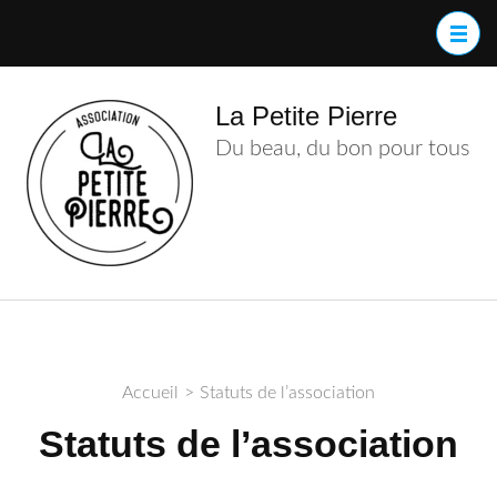
Aller
au
contenu
(Pressez
La Petite Pierre
Entrée)
Du beau, du bon pour tous
Accueil
>
Statuts de l’association
Statuts de l’association