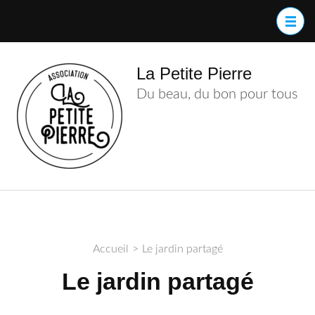
Aller
au
contenu
(Pressez
La Petite Pierre
Entrée)
Du beau, du bon pour tous
Accueil
>
Le jardin partagé
Le jardin partagé