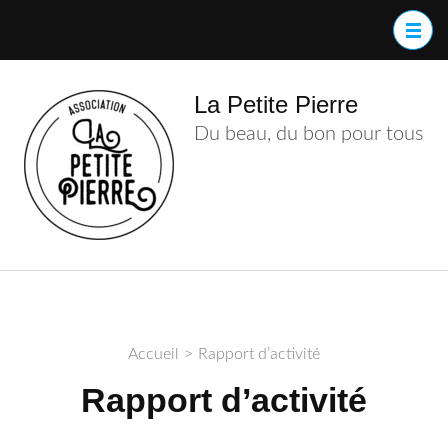
Aller
au
contenu
(Pressez
La Petite Pierre
Entrée)
Du beau, du bon pour tous
Accueil
>
Rapport d’activité
Rapport d’activité