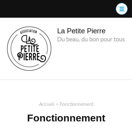
Aller
au
contenu
(Pressez
La Petite Pierre
Entrée)
Du beau, du bon pour tous
Accueil
>
Fonctionnement
Fonctionnement